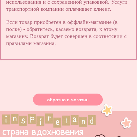
использования и с сохраненной упаковкой. Услуги
транспортной компании оплачивает клиент.
Если товар приобретен в оффлайн-магазине (в
полке) - обратитесь, касаемо возврата, к этому
магазину. Возврат будет совершен в соответсвии с
правилами магазина.
страна вдохновения
где еще найти товары?
обо мне
доставк
а/оплата
обратно в магазин
контакты:
hello@inspireland.ru
условия возврата
ИП Лаптева Алиса Алексеевна
ИНН 165503845808
публичная оферта
ОГРНИП: 325169000182371