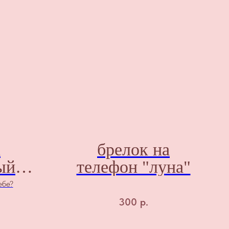
к
брелок на
ый
телефон "луна"
ие
ебе?
"
300
р.