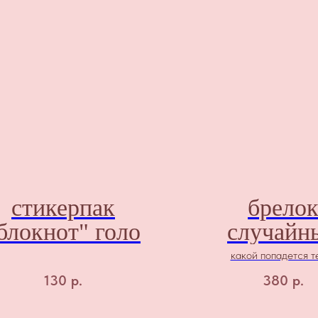
стикерпак
брело
блокнот" голо
случайн
"японск
какой попадется т
нямки
130
р.
380
р.