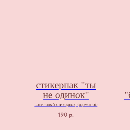
стикерпак "ты
не одинок"
"
виниловый стикерпак, формат а6
190
р.