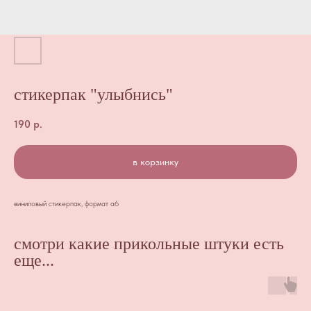
стикерпак "улыбнись"
190
р.
в корзинку
виниловый стикерпак, формат а6
смотри какие прикольные штуки есть
еще...