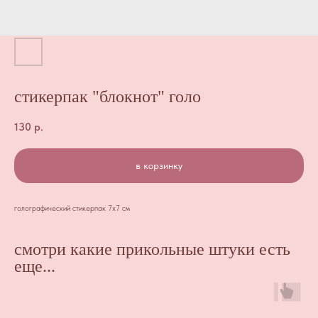
стикерпак "блокнот" голо
130
р.
в корзинку
голографический стикерпак 7х7 см
смотри какие прикольные штуки есть
еще...