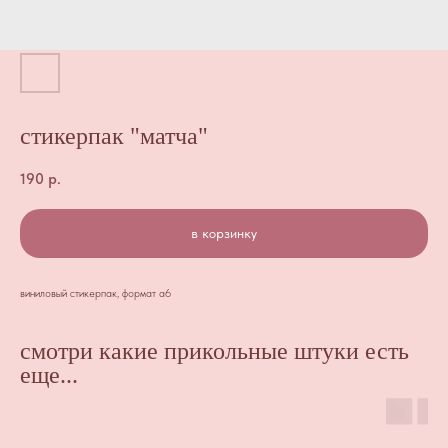
стикерпак "матча"
190
р.
в корзинку
виниловый стикерпак, формат а6
смотри какие прикольные штуки есть
еще...