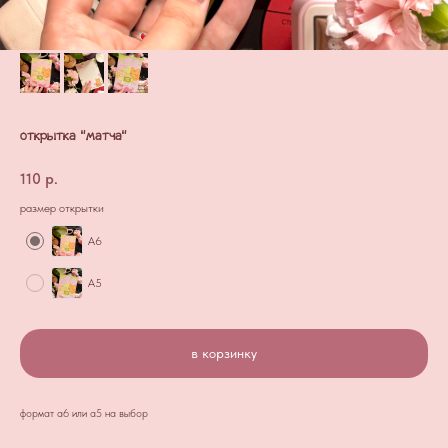
открытка "матча"
110
р.
размер открытки
А6
А5
в корзинку
формат а6 или а5 на выбор