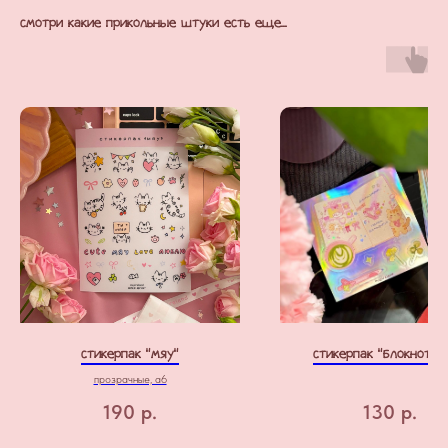
смотри какие прикольные штуки есть еще...
стикерпак "мяу"
стикерпак "блокнот" г
прозрачные, а6
190
р.
130
р.