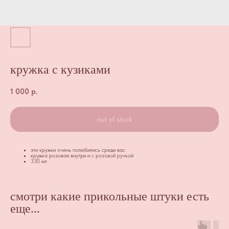
кружка с кузиками
1 000
р.
out of stock
эти кружки очень полюбились среди вас
кружка розовая внутри и с розовой ручкой
330 мл
смотри какие прикольные штуки есть
еще...