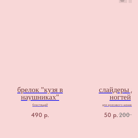
брелок "кузя в
слайдеры дл
наушниках"
ногтей
блестящий!
для красивого маникюра
490
р.
50
р.
200
р.