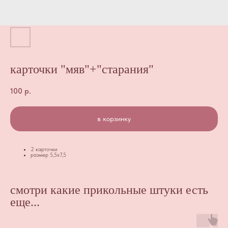
карточки "мяв"+"старания"
100
р.
в корзинку
2 карточки
размер 5,5х7,5
смотри какие прикольные штуки есть
еще...