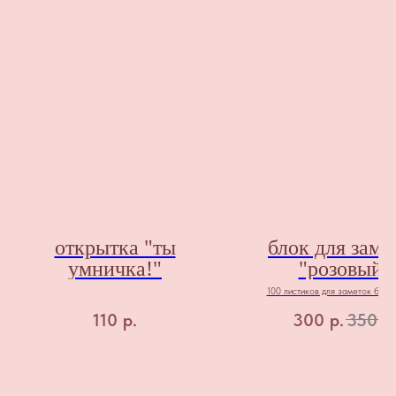
открытка "ты
блок для заме
умничка!"
"розовый"
100 листиков для заметок без 
слоя
110
р.
300
р.
350
р