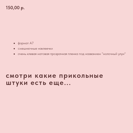
150,00
р.
В КОРЗИНКУ
формат А7
смешнючные наклеечки
очень клевая матовая прозрачная пленка под названием "молочный улун"
смотри какие прикольные
штуки есть еще...