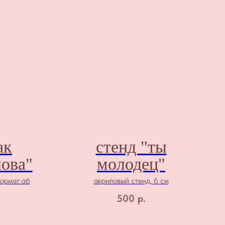
ак
стенд "ты
ова"
молодец"
формат а6
акриловый стенд, 6 см
500
р.