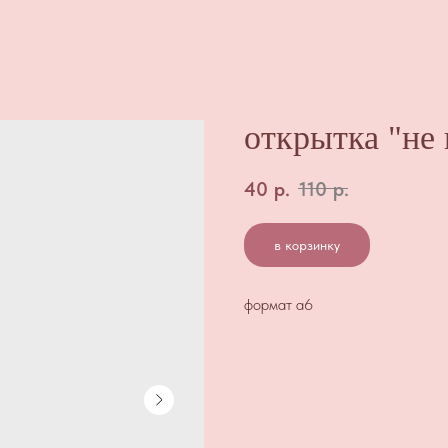
открытка "не
40
р.
110
р.
в корзинку
формат а6