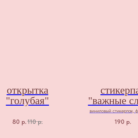
открытка
стикерп
"голубая"
"важные сл
виниловый стикерпак, 
80
р.
110
р.
190
р.