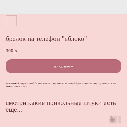
брелок на телефон "яблоко"
300
р.
в корзинку
маленький акриловый брелочек на веревочке. такой брелочек можно прицепить на
чехол телефона!
смотри какие прикольные штуки есть
еще...