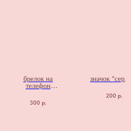
брелок на
значок "серд
телефон
"сердечко"
200
р.
300
р.