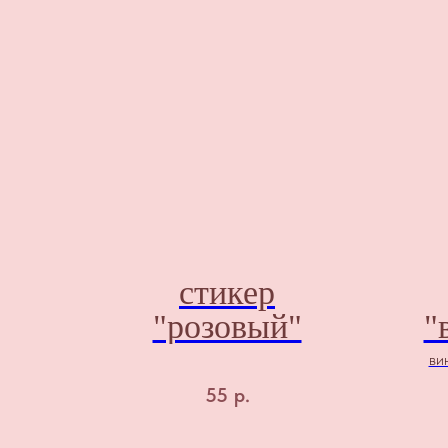
стикер
"розовый"
"
ви
55
р.