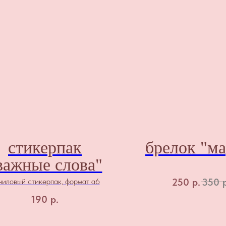
стикерпак
брелок "ма
важные слова"
250
р.
350
ниловый стикерпак, формат а6
190
р.