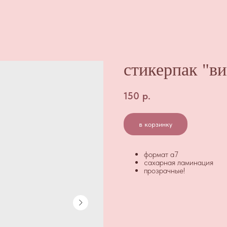
стикерпак "в
150
р.
в корзинку
формат а7
сахарная ламинация
прозрачные!