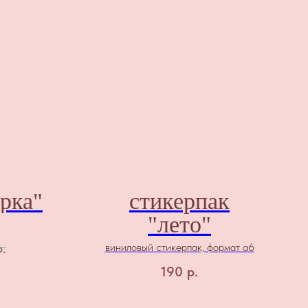
рка"
стикерпак
"лето"
р.
виниловый стикерпак, формат а6
190
р.