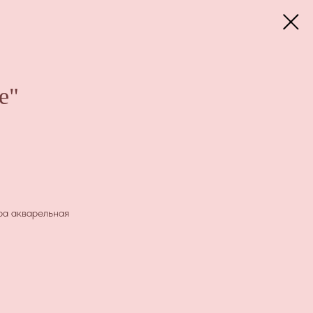
е"
ра акварельная