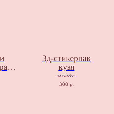
ки
3д-стикерпак
рани
кузя
на телефон!
300
р.