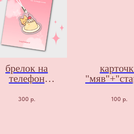
брелок на
карточ
телефон
"мяв"+"ста
"пудинг"
я"
300
р.
100
р.