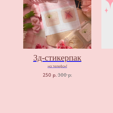
3д-стикерпак
на телефон!
250
р.
300
р.