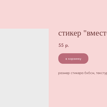
стикер "вмест
55
р.
в корзинку
размер стикера 6х6см, тексту