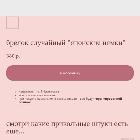
брелок случайный "японские нямки"
380
р.
в корзинку
попадется 1 из 5 брелочков
все брелочки на ниточке
при покупке нескольких в одном заказе - все будут
гарантированной
разные
!
смотри какие прикольные штуки есть
еще...