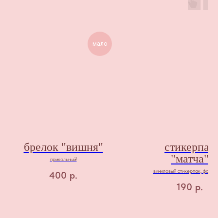
мало
брелок "вишня"
стикерпак
"матча"
прикольный!
виниловый стикерпак, форма
400
р.
190
р.